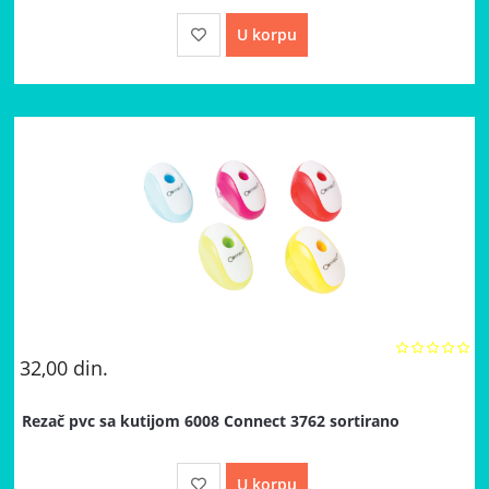
U korpu
32,00
din.
Rezač pvc sa kutijom 6008 Connect 3762 sortirano
U korpu