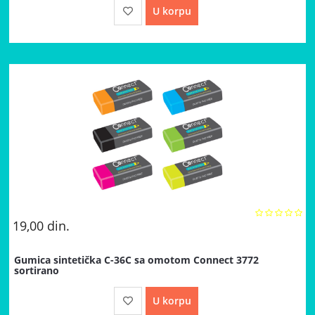
U korpu
19,00
din.
Gumica sintetička C-36C sa omotom Connect 3772
sortirano
U korpu