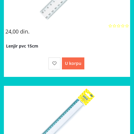
24,00
din.
Lenjir pvc 15cm
U korpu