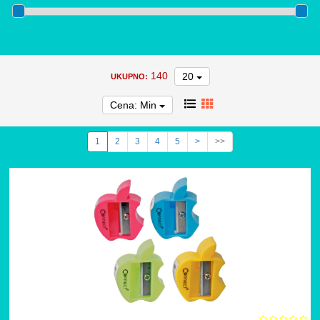
140
20
UKUPNO:
Cena: Min
1
2
3
4
5
>
>>