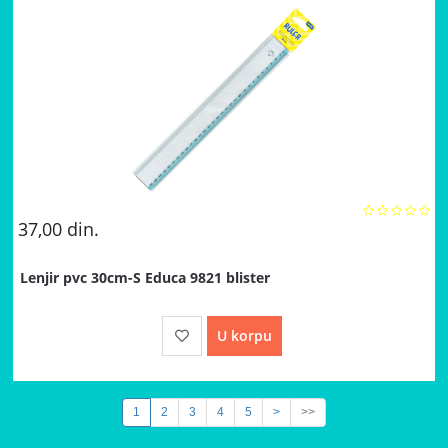
37,00
din.
Lenjir pvc 30cm-S Educa 9821 blister
U korpu
1
2
3
4
5
>
>>