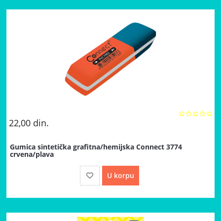
22,00
din.
Gumica sintetička grafitna/hemijska Connect 3774
crvena/plava
U korpu