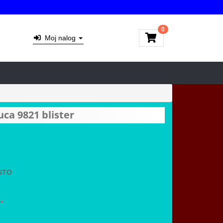
0
Moj nalog
uca 9821 blister
STO
.