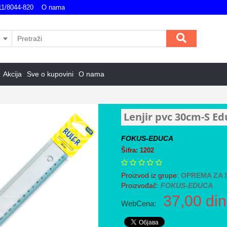
11/8044-820
O nama
Akcija
Sve o kupovini
O nama
Lenjir pvc 30cm-S Ed
FOKUS-EDUCA
Šifra: 1202
Proizvod iz grupe:
OPREMA ZA 
Proizvođač:
FOKUS-EDUCA
37,00
din
WebCena: