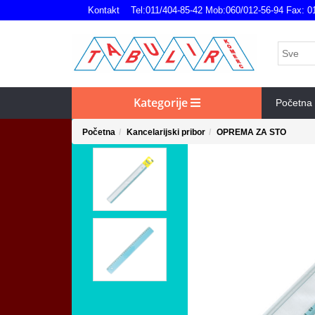
Kontakt
Tel:011/404-85-42 Mob:060/012-56-94 Fax: 0
Kategorije
Početna
Početna
Kancelarijski pribor
OPREMA ZA STO