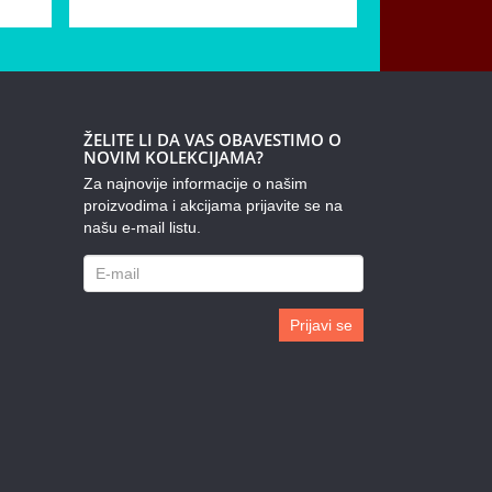
ŽELITE LI DA VAS OBAVESTIMO O
NOVIM KOLEKCIJAMA?
Za najnovije informacije o našim
proizvodima i akcijama prijavite se na
našu e-mail listu.
Prijavi se