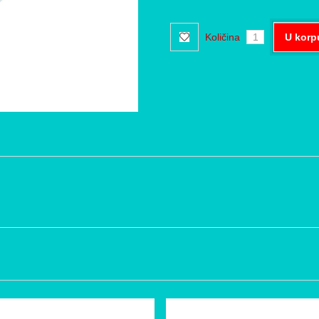
Količina
U korp