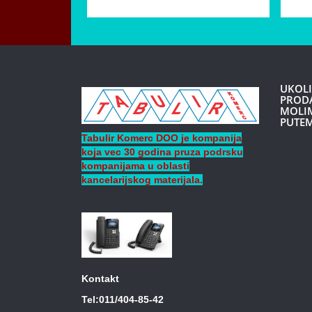
UKOLI
PRODA
MOLIM
PUTEM
Tabulir Komerc DOO je kompanija
koja vec 30 godina pruza podrsku
kompanijama
u oblasti
kancelarijskog materijala.
Kontakt
Tel:011/404-85-42