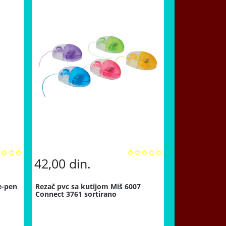
42,00
din.
e-pen
Rezač pvc sa kutijom Miš 6007
Connect 3761 sortirano