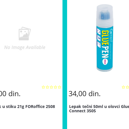
,00
din.
34,00
din.
 u stiku 21g FORoffice 2508
Lepak tečni 50ml u olovci Glu
Connect 3505