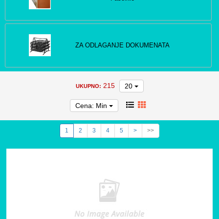
ZA ODLAGANJE DOKUMENATA
215
20
UKUPNO:
Cena: Min
1
2
3
4
5
>
>>