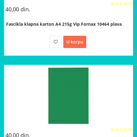
40,00
din.
Fascikla klapna karton A4 215g Vip Fornax 10464 plava
U korpu
40,00
din.