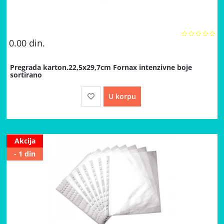
0.00
din.
Pregrada karton.22,5x29,7cm Fornax intenzivne boje
sortirano
U korpu
Akcija
- 1 din