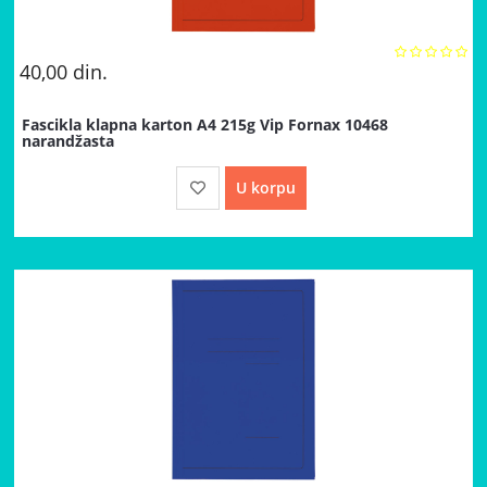
40,00
din.
Fascikla klapna karton A4 215g Vip Fornax 10468
narandžasta
U korpu