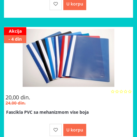
U korpu
Akcija
- 4 din
20,00
din.
24,00
din.
Fascikla PVC sa mehanizmom vise boja
U korpu