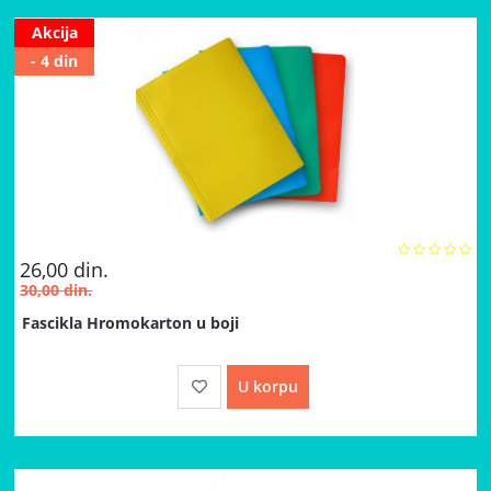
Akcija
- 4 din
26,00
din.
30,00
din.
Fascikla Hromokarton u boji
U korpu