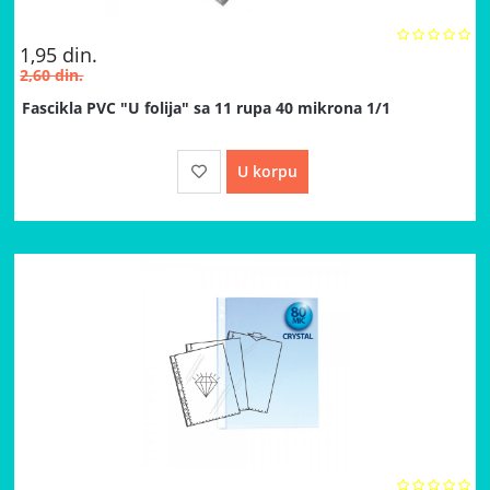
1,95
din.
2,60
din.
Fascikla PVC "U folija" sa 11 rupa 40 mikrona 1/1
U korpu