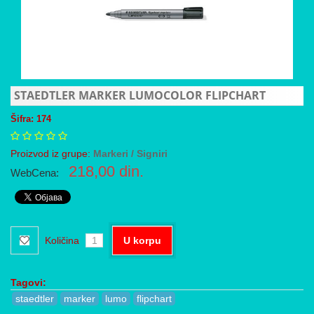
STAEDTLER MARKER LUMOCOLOR FLIPCHART
Šifra: 174
Proizvod iz grupe:
Markeri / Signiri
218,00
din.
WebCena:
Količina
U korpu
Tagovi:
staedtler
marker
lumo
flipchart