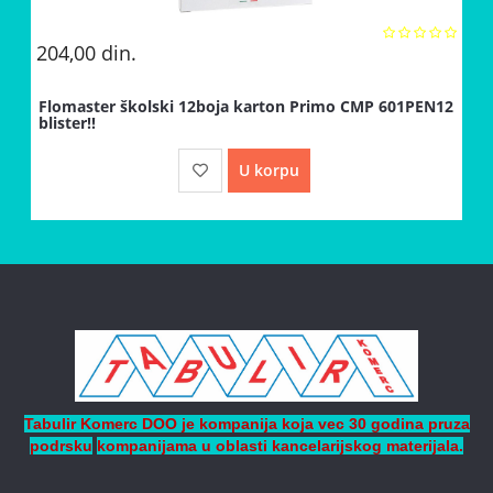
204,00
din.
Flomaster školski 12boja karton Primo CMP 601PEN12
blister!!
U korpu
Tabulir Komerc DOO je kompanija koja vec 30 godina pruza
podrsku
kompanijama
u oblasti kancelarijskog materijala.