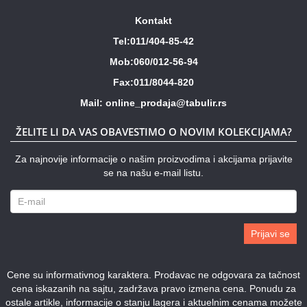
Kontakt
Tel:011/404-85-42
Mob:060/012-56-94
Fax:011/8044-820
Mail: online_prodaja@tabulir.rs
ŽELITE LI DA VAS OBAVESTIMO O NOVIM KOLEKCIJAMA?
Za najnovije informacije o našim proizvodima i akcijama prijavite
se na našu e-mail listu.
Prijavi se
Cene su informativnog karaktera. Prodavac ne odgovara za tačnost
cena iskazanih na sajtu, zadržava pravo izmena cena. Ponudu za
ostale artikle, informacije o stanju lagera i aktuelnim cenama možete