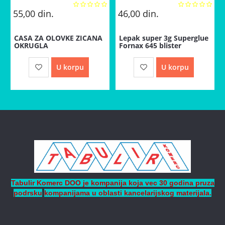
55,00
din.
46,00
din.
CASA ZA OLOVKE ZICANA
Lepak super 3g Superglue
OKRUGLA
Fornax 645 blister
U korpu
U korpu
Tabulir Komerc DOO je kompanija koja vec 30 godina pruza
podrsku
kompanijama
u oblasti kancelarijskog materijala.