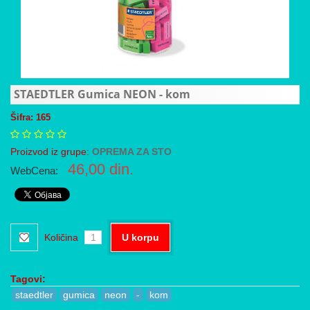
STAEDTLER Gumica NEON - kom
Šifra: 165
Proizvod iz grupe:
OPREMA ZA STO
46,00
din.
WebCena:
Količina
U korpu
Tagovi:
staedtler
gumica
neon
-
kom