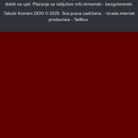
dobiti na upit. Plaćanje se isključivo vrši virmanski - bezgotovinski.
Tabulir Komerc DOO © 2026. Sva prava zadržana. -
Izrada internet
prodavnice
-
Selltico.