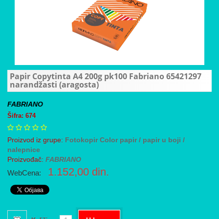
Papir Copytinta A4 200g pk100 Fabriano 65421297
narandžasti (aragosta)
FABRIANO
Šifra: 674
Proizvod iz grupe:
Fotokopir Color papir / papir u boji /
nalepnice
Proizvođač:
FABRIANO
1.152,00
din.
WebCena: