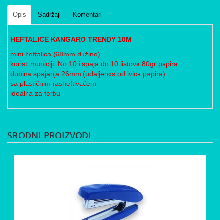
Opis
Sadržaji
Komentari
HEFTALICE KANGARO TRENDY 10M
mini heftalica (68mm dužine)
koristi municiju No.10 i spaja do 10 listova 80gr papira
dubina spajanja 26mm (udaljenos od ivice papira)
sa plastičnim rasheftivačem
idealna za torbu
SRODNI PROIZVODI