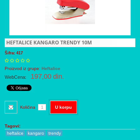
HEFTALICE KANGARO TRENDY 10M
Šifra: 417
Proizvod iz grupe:
Heftalice
197,00
din.
WebCena:
Količina
U korpu
Tagovi:
heftalice
kangaro
trendy