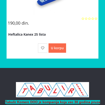
190,00
din.
Heftalica Kanex 25 lista
U korpu
Tabulir Komerc DOO je kompanija koja vec 30 godina pruza